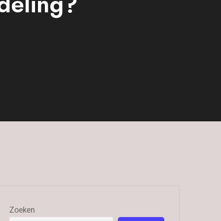
deling?
Zoeken