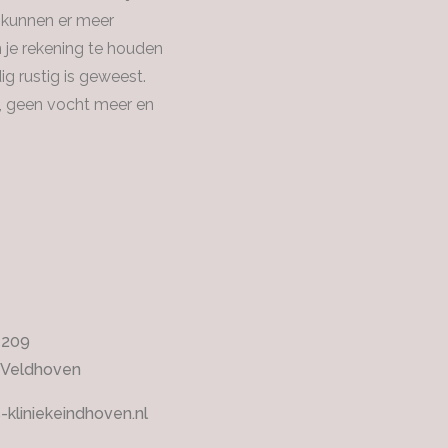
n kunnen er meer
en je rekening te houden
g rustig is geweest.
g, geen vocht meer en
4209
 Veldhoven
-kliniekeindhoven.nl