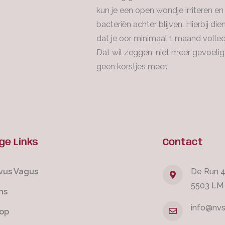
kun je een open wondje irriteren e
bacteriën achter blijven. Hierbij di
dat je oor minimaal 1 maand volledi
Dat wil zeggen; niet meer gevoeli
geen korstjes meer.
ge Links
Contact
vus Vagus
De Run 
5503 LM
ns
info@nvs
op