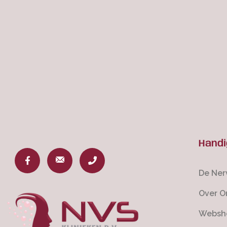
Handi
De Ner
Over O
Websh