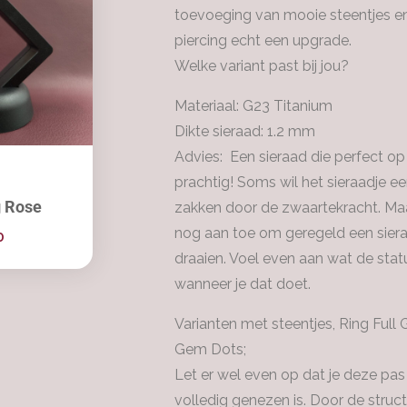
toevoeging van mooie steentjes en/
piercing echt een upgrade.
Welke variant past bij jou?
Materiaal: G23 Titanium
Dikte sieraad: 1.2 mm
Advies: Een sieraad die perfect op zi
prachtig! Soms wil het sieraadje 
g Rose
zakken door de zwaartekracht. Maar 
nog aan toe om geregeld een siera
0
draaien. Voel even aan wat de stat
wanneer je dat doet.
Varianten met steentjes, Ring Ful
Gem Dots;
Let er wel even op dat je deze pas
volledig genezen is. Door de struc