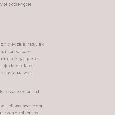
of dots krijgt je
jn plek zit, is natuurlijk
eens naar beneden
niet elk gaatje is er
adje door te laten
us van jouw oor is
l Gem Diamond en Full
 wisselt wanneer je oor
tuur van de steentjes