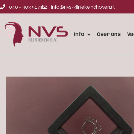
040 – 303 5174
info@nvs-kliniekeindhoven.nl
Info
Over ons
Va