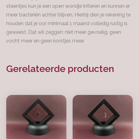
steentjes kun je een open wondje irriteren en kunnen er
meer bacteriën achter blijven. Hierbij dien je rekening te
houden dat je oor minimaal 1 maand volledig rustig is
geweest. Dat wil zeggen; niet meer gevoelig, geen
vocht meer en geen korstjes meer.
Gerelateerde producten