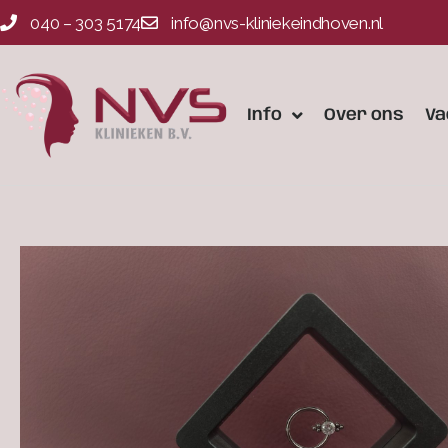
040 – 303 5174
info@nvs-kliniekeindhoven.nl
Info
Over ons
Va