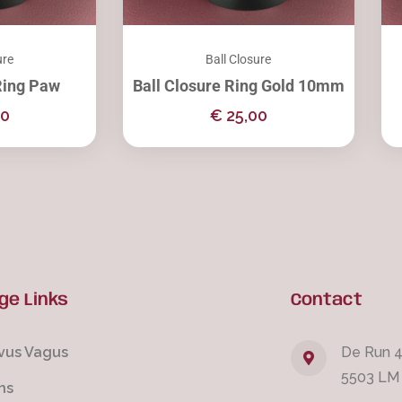
ure
Ball Closure
Ring Paw
Ball Closure Ring Gold 10mm
00
€
25,00
ge Links
Contact
vus Vagus
De Run 
5503 LM
ns