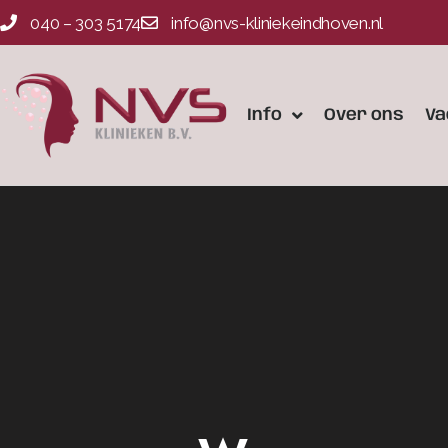
040 – 303 5174
info@nvs-kliniekeindhoven.nl
Info
Over ons
Va