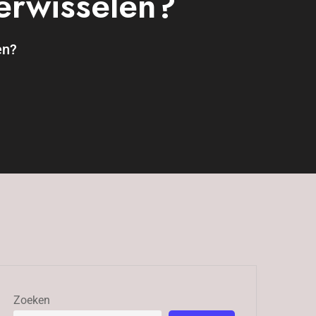
erwisselen?
en?
Zoeken