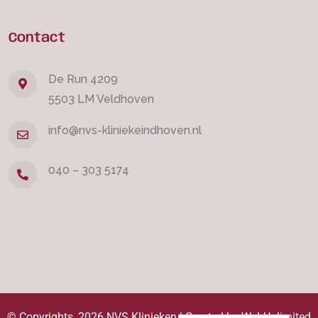
Contact
De Run 4209
5503 LM Veldhoven
info@nvs-kliniekeindhoven.nl
040 – 303 5174
© Copyrights, 2026 NVS Klinieken | Created by
WebUnlimited